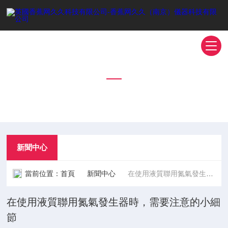
新聞中心
NEWS CENTER
新聞中心
當前位置：
首頁
新聞中心
在使用液質聯用氮氣發生器時，需要注意的小細節
在使用液質聯用氮氣發生器時，需要注意的小細
節