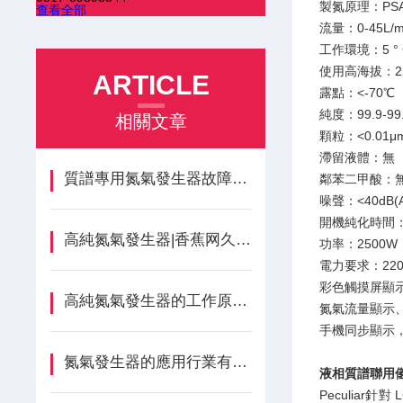
製氮原理：PS
查看全部
流量：0-45L/m
工作環境：5 ° C
使用高海拔：2
ARTICLE
露點：<-70℃
純度：99.9-99
相關文章
顆粒：<0.01μ
滯留液體：無
質譜專用氮氣發生器故障對質譜分析結果的影響
鄰苯二甲酸：
噪聲：<40dB(
開機純化時間：2
高純氮氣發生器|香蕉网久久科普
功率：2500W
電力要求：220V
彩色觸摸屏顯示（
高純氮氣發生器的工作原理分析
氮氣流量顯示
手機同步顯示
氮氣發生器的應用行業有哪些？
液相質譜聯用
Peculiar針