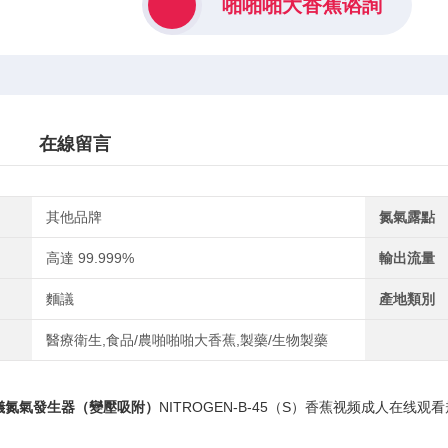
啪啪啪大香蕉谘詢
在線留言
其他品牌
氮氣露點
高達 99.999%
輸出流量
麵議
產地類別
醫療衛生,食品/農啪啪啪大香蕉,製藥/生物製藥
儀氮氣發生器（變壓吸附）
NITROGEN-B-45（S）香蕉视频成人在线观