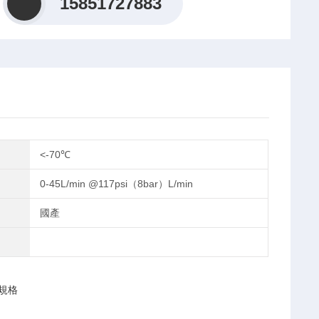
15851727883
<-70℃
0-45L/min @117psi（8bar）L/min
國產
看規格