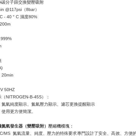
A碳分子篩交換變壓吸附
in @117psi（8bar）
 - 40 ° C 濕度80%
200m
.999%
m
無
A)
0min
 50HZ
NITROGEN-B-45S）：
、氮氣純度顯示、氮氣壓力顯示、濾芯更換提醒顯示
，使用更方便簡潔。
儀氮氣發生器（變壓吸附）
壓縮機模塊：
對 LC/MS 氮氣流量、純度、壓力的特殊要求專門設計了安全、高效、方便的於PECUL