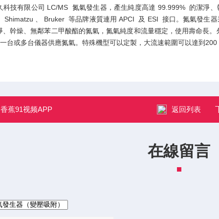
有限公司 LC/MS 氮氣發生器，產生純度高達 99.999% 的潔淨、幹燥氮氣，*兼容 
gan 、 Shimatzu 、 Bruker 等品牌液質連用 APCI 及 ESI
淨、幹燥、無鄰苯二甲酸酯的氮氣，氮氣純度和流量穩定，使用壽命長。外置
為一台或多台儀器供應氮氣。特殊機型可以定製，大流速範圍可以達到200 L/
：
香蕉91视频APP
返回列表
在線留言