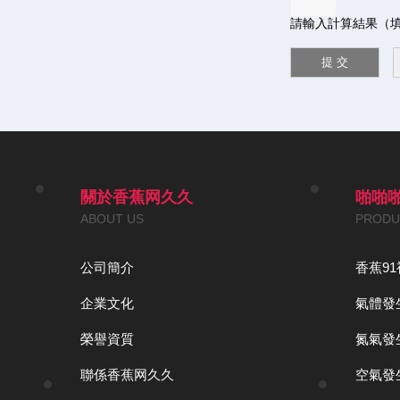
請輸入計算結果（填
關於香蕉网久久
啪啪
ABOUT US
PRODU
公司簡介
香蕉91
企業文化
氣體發
榮譽資質
氮氣發
聯係香蕉网久久
空氣發