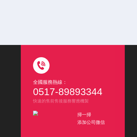
全國服務熱線：
0517-89893344
快速的售前售後服務響應機製
掃一掃
添加公司微信