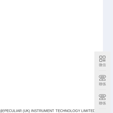
微信
聯係
聯係
IAR (UK) INSTRUMENT TECHNOLOGY LIMITED