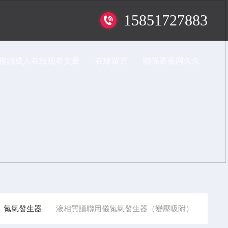
15851727883
视频成人在线观看文章
在線留言
聯係香蕉网久久
氮氣發生器
液相質譜聯用儀氮氣發生器（變壓吸附）