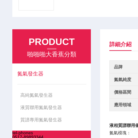
PRODUCT
詳細介紹
啪啪啪大香蕉分類
品牌
氮氣發生器
氮氣純度
價格區間
高純氮氣發生器
應用領域
液質聯用氮氣發生器
質譜專用氮氣發生器
液相質譜聯用
tel-phones
氮氣模塊：
0517-89893344