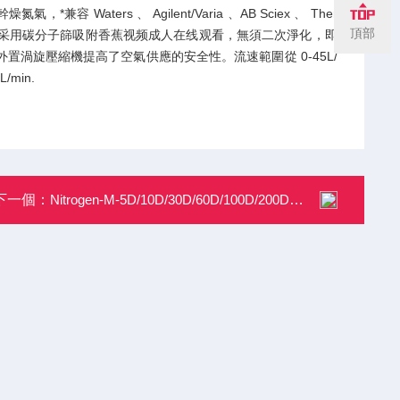
Waters 、 Agilent/Varia 、AB Sciex 、 Ther
頂部
 接口。氮氣發生器采用碳分子篩吸附香蕉视频成人在线观看，無須二次淨化，即
渦旋壓縮機提高了空氣供應的安全性。流速範圍從 0-45L/
min.
下一個：
Nitrogen-M-5D/10D/30D/60D/100D/200D氮吹儀氮氣發生器