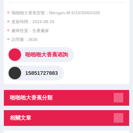
燥、無鄰苯二甲酸酯的氮氣，氮氣純度和流量穩定，使用壽命
長。
啪啪啪大香蕉型號：Nitrogen-M-5/10/30/60/100
更新時間：2024-08-26
廠商性質：生產廠家
訪問量：3635
啪啪啪大香蕉谘詢
15851727883
啪啪啪大香蕉分類
相關文章