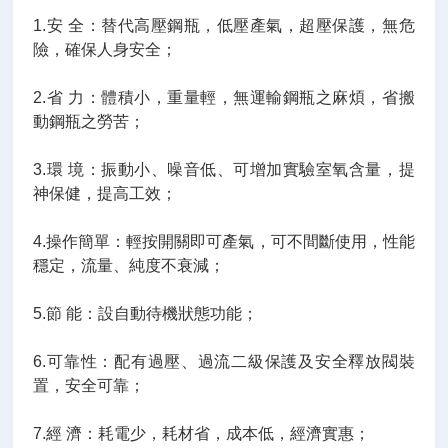
1.安 全：替代高壓鋼瓶，低壓產氣，超壓保護，無危
險，確保人身安全；
2.省 力：體積小，重量輕，無運輸鋼瓶之麻煩，省搬
動鋼瓶之勞苦；
3.環 境：振動小、噪音低、可增加實驗室氧含量，提
神保健，提高工效；
4.操作簡單：輕按開關即可產氣，可不間斷使用，性能
穩定，流量、純度不衰減；
5.節 能：設自動待機狀態功能；
6.可靠性：配有過壓、過流二級保護及安全釋放閥裝
置，安全可靠；
7.經 濟：耗電少，耗材省，成本低，經濟實惠；