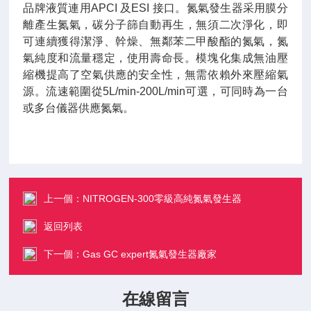
品牌液質連用APCI 及ESI 接口。氮氣發生器采用膜分
離產生氮氣，碳分子篩自動再生，無須二次淨化，即
可連續獲得潔淨、幹燥、無鄰苯二甲酸酯的氮氣，氮
氣純度和流量穩定，使用壽命長。模塊化集成無油壓
縮機提高了空氣供應的安全性，無需依賴外來壓縮氣
源。流速範圍從5L/min-200L/min可選，可同時為一台
或多台儀器供應氮氣。
上一個：
NITROGEN-300零級高純氮氣發生器
返回列表
下一個：
Gas GC expert氮氣發生器廠家
在線留言