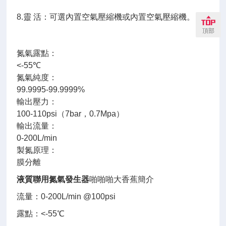
8.靈 活：可選內置空氣壓縮機或內置空氣壓縮機。
頂部
氮氣露點：
<-55℃
氮氣純度：
99.9995-99.9999%
輸出壓力：
100-110psi（7bar，0.7Mpa）
輸出流量：
0-200L/min
製氮原理：
膜分離
液質聯用氮氣發生器
啪啪啪大香蕉簡介
流量：0-200L/min @100psi
露點：<-55℃