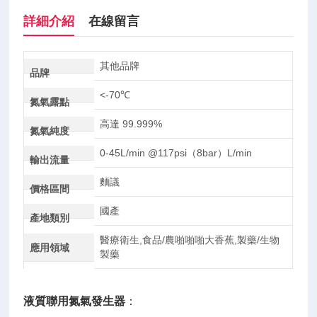
詳細介紹
在線留言
其他品牌
品牌
<-70℃
氮氣露點
高達 99.999%
氮氣純度
0-45L/min @117psi（8bar）L/min
輸出流量
麵議
價格區間
國產
產地類別
醫療衛生,食品/農啪啪啪大香蕉,製藥/生物
應用領域
製藥
液質聯用氮氣發生器
：